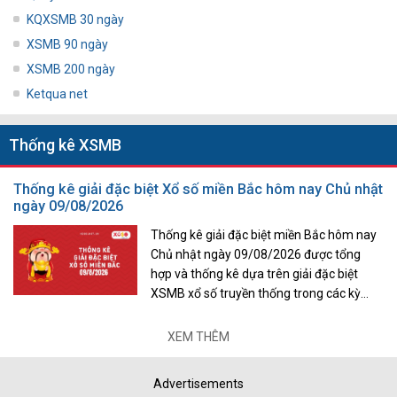
KQXSMB 30 ngày
XSMB 90 ngày
XSMB 200 ngày
Ketqua net
Thống kê XSMB
Thống kê giải đặc biệt Xổ số miền Bắc hôm nay Chủ nhật
ngày 09/08/2026
Thống kê giải đặc biệt miền Bắc hôm nay
Chủ nhật ngày 09/08/2026 được tổng
hợp và thống kê dựa trên giải đặc biệt
XSMB xổ số truyền thống trong các kỳ
quay thưởng của các ngày trước, tuần
trước, tháng trước, các năm trước
XEM THÊM
Advertisements