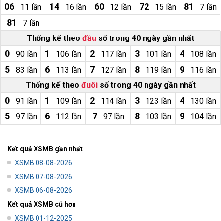
06
14
60
72
81
11 lần
16 lần
12 lần
15 lần
7 lần
81
7 lần
Thống kế theo
đầu
số trong 40 ngày gần nhất
0
1
2
3
4
90 lần
106 lần
117 lần
101 lần
108 lần
5
6
7
8
9
83 lần
113 lần
127 lần
119 lần
116 lần
Thống kế theo
đuôi
số trong 40 ngày gần nhất
0
1
2
3
4
91 lần
109 lần
114 lần
123 lần
130 lần
5
6
7
8
9
97 lần
112 lần
97 lần
103 lần
104 lần
Kết quả XSMB gần nhất
XSMB 08-08-2026
XSMB 07-08-2026
XSMB 06-08-2026
Kết quả XSMB cũ hơn
XSMB 01-12-2025