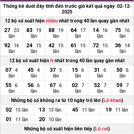
Thống kê dưới đây tính đến trước giờ kết quả ngày: 02-12-
2025
12 bộ số xuất hiện
nhiều
nhất trong 40 lần quay gần nhất
27
83
88
64
14
75
20
19
19
17
16
16
lần
lần
lần
lần
lần
lần
92
24
42
61
72
36
16
15
15
15
15
14
lần
lần
lần
lần
lần
lần
12 bộ số xuất hiện
ít
nhất trong 40 lần quay gần nhất
07
45
37
15
31
50
4
4
5
6
6
6
lần
lần
lần
lần
lần
lần
55
56
67
02
52
59
6
6
6
7
7
7
lần
lần
lần
lần
lần
lần
Những bộ số không ra từ 10 ngày trở lên (
Lô khan
)
02
13
45
19
15 lần
13 lần
11 lần
11 lần
01
20
11 lần
10 lần
Những bộ số xuất hiện liên tiếp (
Lô rơi
)