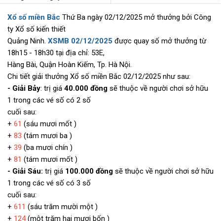
Xổ số miền Bắc
Thứ Ba ngày 02/12/2025 mở thưởng bởi Công
ty Xổ số kiến thiết
Quảng Ninh.
XSMB 02/12/2025
được quay số mở thưởng từ
18h15 - 18h30 tại địa chỉ: 53E,
Hàng Bài, Quận Hoàn Kiếm, Tp. Hà Nội.
Chi tiết giải thưởng Xổ số miền Bắc 02/12/2025 như sau:
- Giải Bảy
: trị giá
40.000 đồng
sẽ thuộc về người chơi sở hữu
1 trong các vé số có 2 số
cuối sau:
+
61
(sáu mươi mốt )
+
83
(tám mươi ba )
+
39
(ba mươi chín )
+
81
(tám mươi mốt )
- Giải Sáu:
trị giá
100.000 đồng
sẽ thuộc về người chơi sở hữu
1 trong các vé số có 3 số
cuối sau:
+
611
(sáu trăm mười một )
+
124
(một trăm hai mươi bốn )