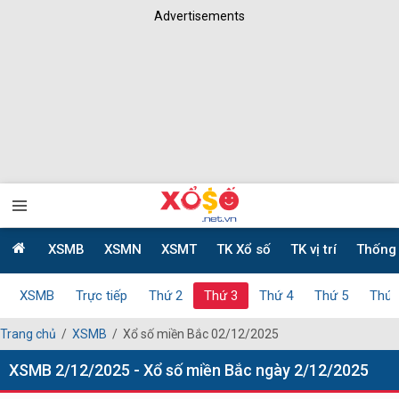
Advertisements
XSMB
XSMN
XSMT
TK Xổ số
TK vị trí
Thống
XSMB
Trực tiếp
Thứ 2
Thứ 3
Thứ 4
Thứ 5
Thứ 
Trang chủ
XSMB
Xổ số miền Bắc 02/12/2025
XSMB 2/12/2025 - Xổ số miền Bắc ngày 2/12/2025