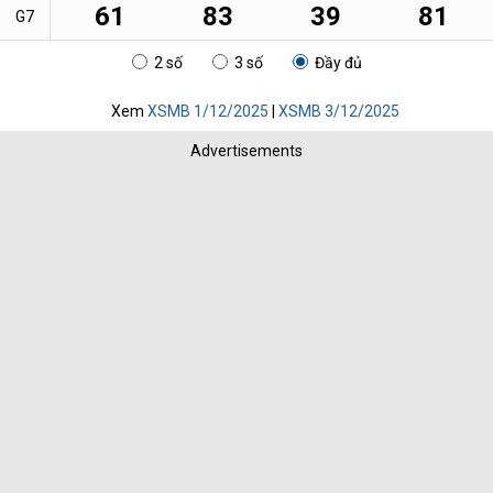
61
83
39
81
G7
2 số
3 số
Đầy đủ
Xem
XSMB 1/12/2025
|
XSMB 3/12/2025
Advertisements