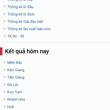
Thống kê lô đầu
Thống kê lô đuôi
Thống kê Giải đặc biệt
Thống kê lần xuất hiện loto
TK 00 - 99
Kết quả hôm nay
Miền Bắc
Kiên Giang
Tiền Giang
Đà Lạt
Kon Tum
Khánh Hòa
Huế