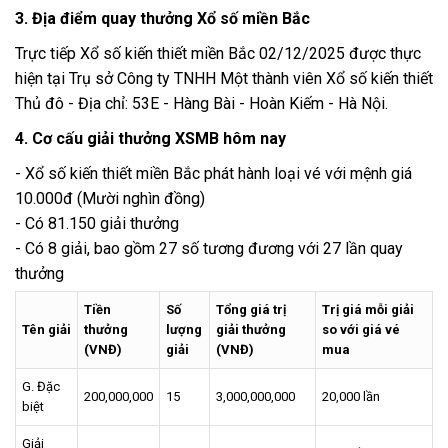
3. Địa điểm quay thưởng Xổ số miền Bắc
Trực tiếp Xổ số kiến thiết miền Bắc 02/12/2025 được thực
hiện tại Trụ sở Công ty TNHH Một thành viên Xổ số kiến thiết
Thủ đô - Địa chỉ: 53E - Hàng Bài - Hoàn Kiếm - Hà Nội.
4. Cơ cấu giải thưởng XSMB hôm nay
- Xổ số kiến thiết miền Bắc phát hành loại vé với mệnh giá
10.000đ (Mười nghìn đồng)
- Có 81.150 giải thưởng
- Có 8 giải, bao gồm 27 số tương đương với 27 lần quay
thưởng
Tiền
Số
Tổng giá trị
Trị giá mỗi giải
Tên giải
thưởng
lượng
giải thưởng
so với giá vé
(VNĐ)
giải
(VNĐ)
mua
G. Đặc
200,000,000
15
3,000,000,000
20,000 lần
biệt
Giải