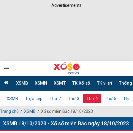
Advertisements
XSMB
XSMN
XSMT
TK Xổ số
TK vị trí
Thống
XSMB
Trực tiếp
Thứ 2
Thứ 3
Thứ 4
Thứ 5
Thứ 
Trang chủ
XSMB
Xổ số miền Bắc 18/10/2023
XSMB 18/10/2023 - Xổ số miền Bắc ngày 18/10/2023