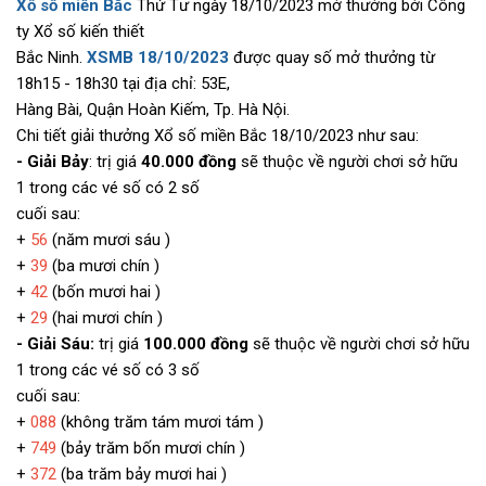
Xổ số miền Bắc
Thứ Tư ngày 18/10/2023 mở thưởng bởi Công
ty Xổ số kiến thiết
Bắc Ninh.
XSMB 18/10/2023
được quay số mở thưởng từ
18h15 - 18h30 tại địa chỉ: 53E,
Hàng Bài, Quận Hoàn Kiếm, Tp. Hà Nội.
Chi tiết giải thưởng Xổ số miền Bắc 18/10/2023 như sau:
- Giải Bảy
: trị giá
40.000 đồng
sẽ thuộc về người chơi sở hữu
1 trong các vé số có 2 số
cuối sau:
+
56
(năm mươi sáu )
+
39
(ba mươi chín )
+
42
(bốn mươi hai )
+
29
(hai mươi chín )
- Giải Sáu:
trị giá
100.000 đồng
sẽ thuộc về người chơi sở hữu
1 trong các vé số có 3 số
cuối sau:
+
088
(không trăm tám mươi tám )
+
749
(bảy trăm bốn mươi chín )
+
372
(ba trăm bảy mươi hai )