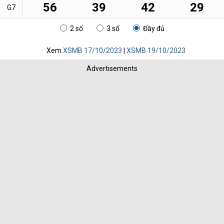
56
39
42
29
G7
2 số
3 số
Đầy đủ
Xem
XSMB 17/10/2023
|
XSMB 19/10/2023
Advertisements