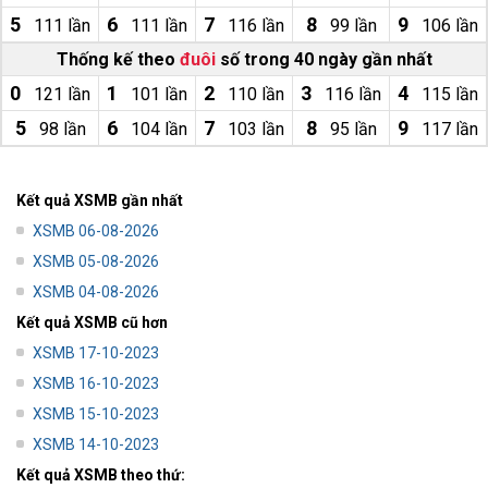
5
6
7
8
9
111 lần
111 lần
116 lần
99 lần
106 lần
Thống kế theo
đuôi
số trong 40 ngày gần nhất
0
1
2
3
4
121 lần
101 lần
110 lần
116 lần
115 lần
5
6
7
8
9
98 lần
104 lần
103 lần
95 lần
117 lần
Kết quả XSMB gần nhất
XSMB 06-08-2026
XSMB 05-08-2026
XSMB 04-08-2026
Kết quả XSMB cũ hơn
XSMB 17-10-2023
XSMB 16-10-2023
XSMB 15-10-2023
XSMB 14-10-2023
Kết quả XSMB theo thứ: