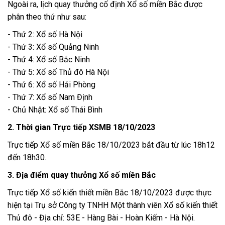
Ngoài ra, lịch quay thưởng cố định Xổ số miền Bắc được
phân theo thứ như sau:
- Thứ 2: Xổ số Hà Nội
- Thứ 3: Xổ số Quảng Ninh
- Thứ 4: Xổ số Bắc Ninh
- Thứ 5: Xổ số Thủ đô Hà Nội
- Thứ 6: Xổ số Hải Phòng
- Thứ 7: Xổ số Nam Định
- Chủ Nhật: Xổ số Thái Bình
2. Thời gian Trực tiếp XSMB 18/10/2023
Trực tiếp Xổ số miền Bắc 18/10/2023 bắt đầu từ lúc 18h12
đến 18h30.
3. Địa điểm quay thưởng Xổ số miền Bắc
Trực tiếp Xổ số kiến thiết miền Bắc 18/10/2023 được thực
hiện tại Trụ sở Công ty TNHH Một thành viên Xổ số kiến thiết
Thủ đô - Địa chỉ: 53E - Hàng Bài - Hoàn Kiếm - Hà Nội.