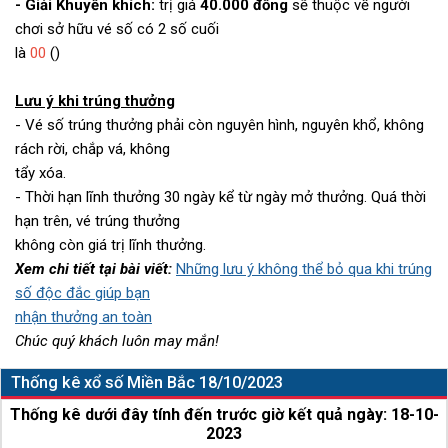
- Giải Khuyến khích:
trị giá
40.000 đồng
sẽ thuộc về người
chơi sở hữu vé số có 2 số cuối
là
00
()
Lưu ý khi trúng thưởng
- Vé số trúng thưởng phải còn nguyên hình, nguyên khổ, không
rách rời, chắp vá, không
tẩy xóa.
- Thời hạn lĩnh thưởng 30 ngày kể từ ngày mở thưởng. Quá thời
hạn trên, vé trúng thưởng
không còn giá trị lĩnh thưởng.
Xem chi tiết tại bài viết:
Những lưu ý không thể bỏ qua khi trúng
số độc đắc giúp bạn
nhận thưởng an toàn
Chúc quý khách luôn may mắn!
Thống kê xổ số Miền Bắc 18/10/2023
Thống kê dưới đây tính đến trước giờ kết quả ngày: 18-10-
2023