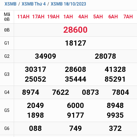
XSMB
XSMB Thứ 4
XSMB 18/10/2023
Mã
11AH
17AH
19AH
1AH
4AH
5AH
6AH
7AH
ĐB
28600
ĐB
18127
G1
34909
28078
G2
30317
28608
41328
G3
25052
35444
85291
8974
7622
0873
7804
G4
2049
6000
8948
G5
1898
9177
9935
088
749
372
G6