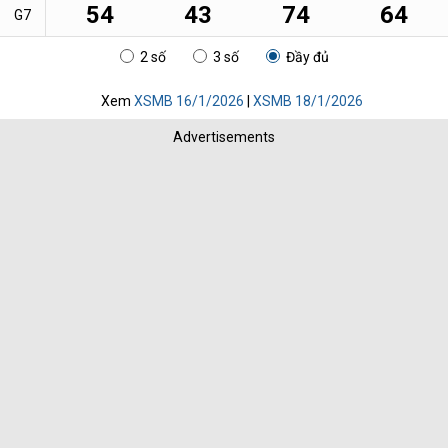
54
43
74
64
G7
2 số
3 số
Đầy đủ
Xem
XSMB 16/1/2026
|
XSMB 18/1/2026
Advertisements