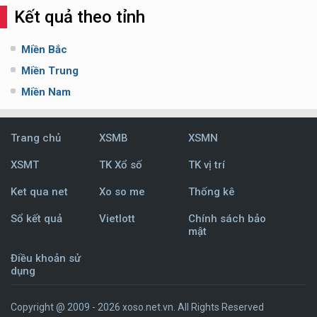
Kết quả theo tỉnh
Miền Bắc
Miền Trung
Miền Nam
Trang chủ
XSMB
XSMN
XSMT
TK Xổ số
TK vị trí
Ket qua net
Xo so me
Thống kê
Sổ kết quả
Vietlott
Chính sách bảo
mật
Điều khoản sử
dụng
Copyright @ 2009 - 2026 xoso.net.vn. All Rights Reserved