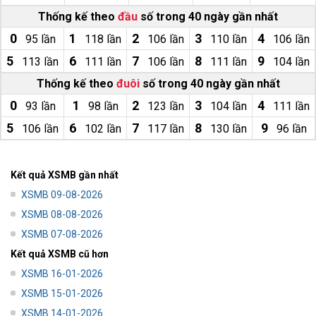
Thống kế theo
đầu
số trong 40 ngày gần nhất
0
1
2
3
4
95 lần
118 lần
106 lần
110 lần
106 lần
5
6
7
8
9
113 lần
111 lần
106 lần
111 lần
104 lần
Thống kế theo
đuôi
số trong 40 ngày gần nhất
0
1
2
3
4
93 lần
98 lần
123 lần
104 lần
111 lần
5
6
7
8
9
106 lần
102 lần
117 lần
130 lần
96 lần
Kết quả XSMB gần nhất
XSMB 09-08-2026
XSMB 08-08-2026
XSMB 07-08-2026
Kết quả XSMB cũ hơn
XSMB 16-01-2026
XSMB 15-01-2026
XSMB 14-01-2026