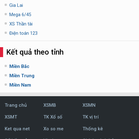
Gia Lai
Mega 6/45
XS Thần tài
Điện toán 123
Kết quả theo tỉnh
Miền Bắc
Miền Trung
Miền Nam
Trang chủ
XSMB
XSMN
XSMT
TK Xổ số
TK vị trí
Ket qua net
Xo so me
Thống kê