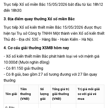
Trực tiếp Xổ số miền Bắc 15/05/2026 bắt đầu từ lúc 18h12
đến 18h30.
3. Địa điểm quay thưởng Xổ số miền Bắc
Trực tiếp Xổ số kiến thiết miền Bắc 15/05/2026 được thực
hiện tại Trụ sở Công ty TNHH Một thành viên Xổ số kiến thiết
Thủ đô - Địa chỉ: 53E - Hàng Bài - Hoàn Kiếm - Hà Nội.
4. Cơ cấu giải thưởng XSMB hôm nay
- Xổ số kiến thiết miền Bắc phát hành loại vé với mệnh giá
10.000đ (Mười nghìn đồng)
- Có 81.150 giải thưởng
- Có 8 giải, bao gồm 27 số tương đương với 27 lần quay
thưởng
Tiền
Số
Tổng giá trị
Trị giá mỗi giải
Tên giải
thưởng
lượng
giải thưởng
so với giá vé
(VNĐ)
giải
(VNĐ)
mua
G. Đặc