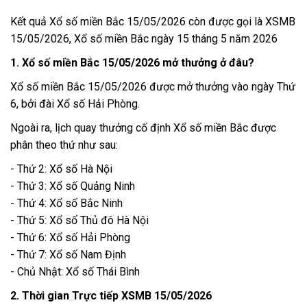
Kết quả Xổ số miền Bắc 15/05/2026 còn được gọi là XSMB
15/05/2026, Xổ số miền Bắc ngày 15 tháng 5 năm 2026
1. Xổ số miền Bắc 15/05/2026 mở thưởng ở đâu?
Xổ số miền Bắc 15/05/2026 được mở thưởng vào ngày Thứ
6, bởi đài Xổ số Hải Phòng.
Ngoài ra, lịch quay thưởng cố định Xổ số miền Bắc được
phân theo thứ như sau:
- Thứ 2: Xổ số Hà Nội
- Thứ 3: Xổ số Quảng Ninh
- Thứ 4: Xổ số Bắc Ninh
- Thứ 5: Xổ số Thủ đô Hà Nội
- Thứ 6: Xổ số Hải Phòng
- Thứ 7: Xổ số Nam Định
- Chủ Nhật: Xổ số Thái Bình
2. Thời gian Trực tiếp XSMB 15/05/2026