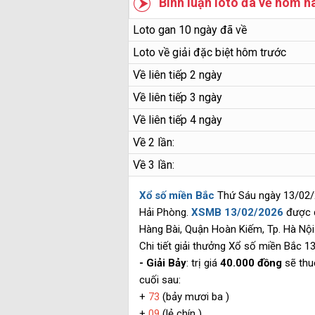
Bình luận loto đã về hôm n
Loto gan 10 ngày đã về
Loto về giải đặc biệt hôm trước
Về liên tiếp 2 ngày
Về liên tiếp 3 ngày
Về liên tiếp 4 ngày
Về 2 lần:
Về 3 lần:
Xổ số miền Bắc
Thứ Sáu ngày 13/02/2
Hải Phòng.
XSMB 13/02/2026
được q
Hàng Bài, Quận Hoàn Kiếm, Tp. Hà Nội
Chi tiết giải thưởng Xổ số miền Bắc 1
- Giải Bảy
: trị giá
40.000 đồng
sẽ thu
cuối sau:
+
73
(bảy mươi ba )
+
09
(lẻ chín )