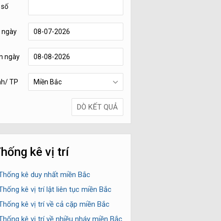
 số
 ngày
n ngày
nh/ TP
hống kê vị trí
Thống kê duy nhất miền Bắc
Thống kê vị trí lật liên tục miền Bắc
Thống kê vị trí về cả cặp miền Bắc
Thống kê vị trí về nhiều nháy miền Bắc