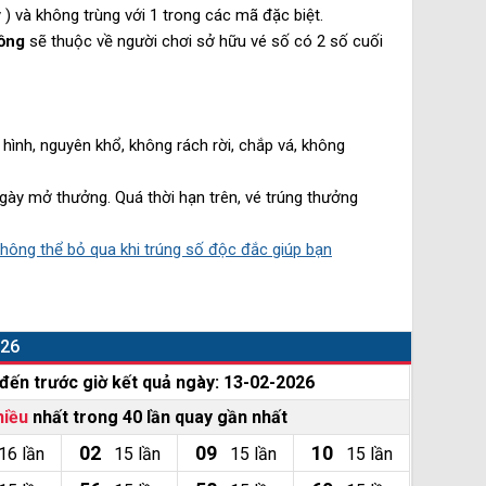
) và không trùng với 1 trong các mã đặc biệt.
ồng
sẽ thuộc về người chơi sở hữu vé số có 2 số cuối
hình, nguyên khổ, không rách rời, chắp vá, không
ngày mở thưởng. Quá thời hạn trên, vé trúng thưởng
hông thể bỏ qua khi trúng số độc đắc giúp bạn
026
đến trước giờ kết quả ngày: 13-02-2026
hiều
nhất trong 40 lần quay gần nhất
02
09
10
16 lần
15 lần
15 lần
15 lần