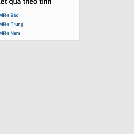
ết quả theo tỉnh
Miền Bắc
Miền Trung
Miền Nam