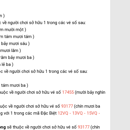
n )
 về người chơi sở hữu 1 trong các vé số sau:
ăm mười một )
ăm tám mươi tám )
 bảy mươi sáu )
 mươi lăm )
trăm bảy mươi ba )
lẻ ba )
c về người chơi sở hữu 1 trong các vé số sau:
 tám mươi ba )
huộc về người chơi sở hữu vé số
17455
(mười bảy nghìn
uộc về người chơi sở hữu vé số
93177
(chín mươi ba
ng với 1 trong các mã Đặc Biệt
12VQ - 13VQ - 15VQ -
ồng
sẽ thuộc về người chơi sở hữu vé số
93177
(chín