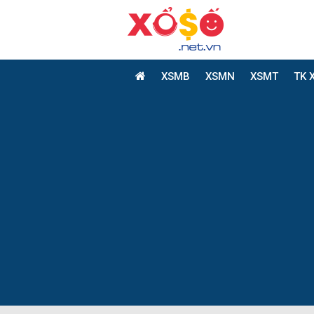
XSMB
XSMN
XSMT
TK 