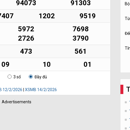
94073
91303
Bộ
7407
1202
9519
Từ
5972
7698
Đế
2726
3790
Tỉ
473
561
09
10
01
3 số
Đầy đủ
T
 12/2/2026
|
XSMB 14/2/2026
Advertisements