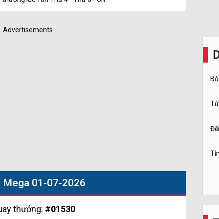
Advertisements
D
Bộ
Từ
Đế
Tỉ
S Mega 01-07-2026
uay thưởng:
#01530