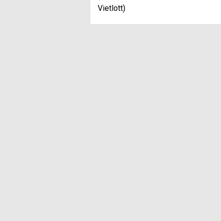
Vietlott)