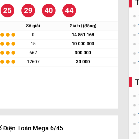
T
25
29
40
44
Số giải
Giá trị (đồng)
0
14.851.168
15
10.000.000
667
300.000
12607
30.000
T
ố Điện Toán Mega 6/45