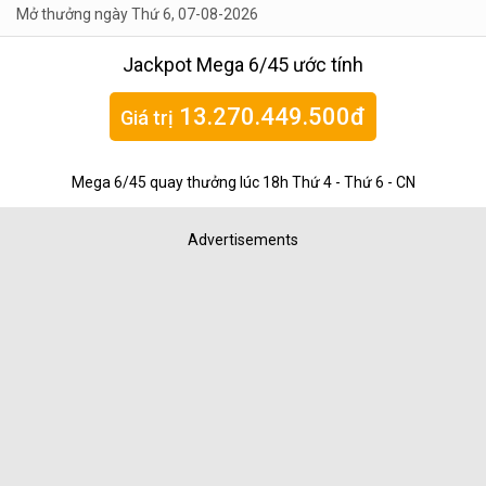
Mở thưởng ngày Thứ 6, 07-08-2026
Jackpot Mega 6/45 ước tính
13.270.449.500đ
Giá trị
Mega 6/45 quay thưởng lúc 18h Thứ 4 - Thứ 6 - CN
Advertisements