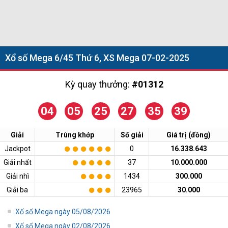
Xổ số Mega 6/45 Thứ 6
, XS Mega 07-02-2025
Kỳ quay thưởng:
#01312
04
05
25
27
35
39
Giải
Trùng khớp
Số giải
Giá trị (đồng)
Jackpot
0
16.338.643
Giải nhất
37
10.000.000
Giải nhì
1434
300.000
Giải ba
23965
30.000
Xố số Mega ngày 05/08/2026
Xố số Mega ngày 02/08/2026