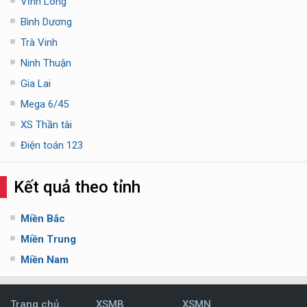
Vĩnh Long
Bình Dương
Trà Vinh
Ninh Thuận
Gia Lai
Mega 6/45
XS Thần tài
Điện toán 123
Kết quả theo tỉnh
Miền Bắc
Miền Trung
Miền Nam
Trang chủ
XSMB
XSMN