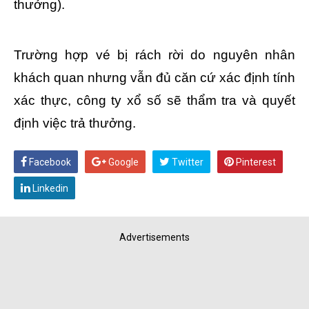
thưởng).
Trường hợp vé bị rách rời do nguyên nhân
khách quan nhưng vẫn đủ căn cứ xác định tính
xác thực, công ty xổ số sẽ thẩm tra và quyết
định việc trả thưởng.
Facebook
Google
Twitter
Pinterest
Linkedin
Advertisements