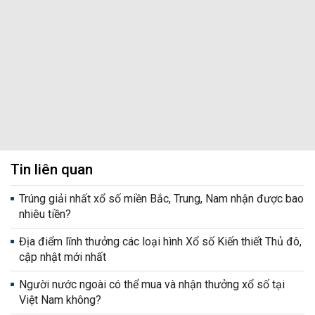
Tin liên quan
Trúng giải nhất xổ số miền Bắc, Trung, Nam nhận được bao
nhiêu tiền?
Địa điểm lĩnh thưởng các loại hình Xổ số Kiến thiết Thủ đô,
cập nhật mới nhất
Người nước ngoài có thể mua và nhận thưởng xổ số tại
Việt Nam không?