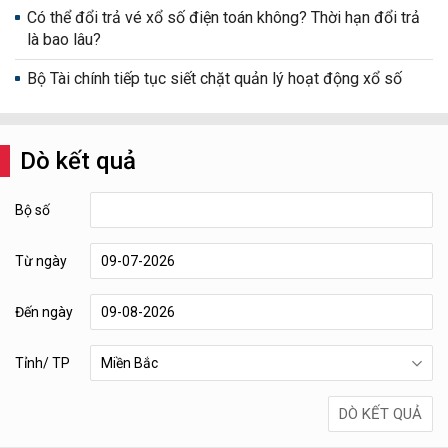
Có thể đổi trả vé xổ số điện toán không? Thời hạn đổi trả
là bao lâu?
Bộ Tài chính tiếp tục siết chặt quản lý hoạt động xổ số
Dò kết quả
Bộ số
Từ ngày
Đến ngày
Tỉnh/ TP