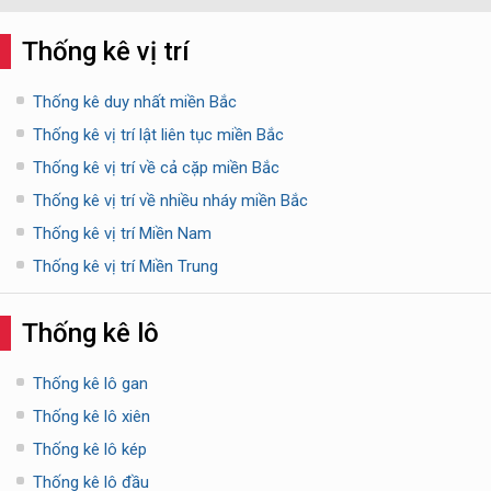
Thống kê vị trí
Thống kê duy nhất miền Bắc
Thống kê vị trí lật liên tục miền Bắc
Thống kê vị trí về cả cặp miền Bắc
Thống kê vị trí về nhiều nháy miền Bắc
Thống kê vị trí Miền Nam
Thống kê vị trí Miền Trung
Thống kê lô
Thống kê lô gan
Thống kê lô xiên
Thống kê lô kép
Thống kê lô đầu