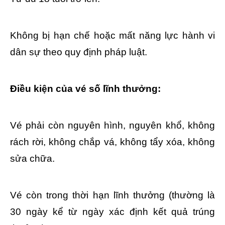
Không bị hạn chế hoặc mất năng lực hành vi
dân sự theo quy định pháp luật.
Điều kiện của vé số lĩnh thưởng:
Vé phải còn nguyên hình, nguyên khổ, không
rách rời, không chắp vá, không tẩy xóa, không
sửa chữa.
Vé còn trong thời hạn lĩnh thưởng (thường là
30 ngày kể từ ngày xác định kết quả trúng