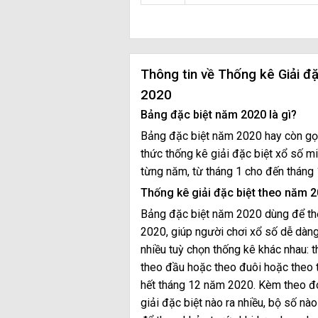
Thông tin về Thống kê Giải đ
2020
Bảng đặc biệt năm
2020
là gì?
Bảng đặc biệt năm
2020
hay còn gọi
thức thống kê giải đặc biệt xổ số mi
từng năm, từ tháng 1 cho đến tháng 
Thống kê giải đặc biệt theo năm
2
Bảng đặc biệt năm
2020
dùng để thố
2020
, giúp người chơi xổ số dễ dàn
nhiều tuỳ chọn thống kê khác nhau: t
theo đầu hoặc theo đuôi hoặc theo t
hết tháng 12 năm
2020
. Kèm theo đ
giải đặc biệt nào ra nhiều, bộ số nà