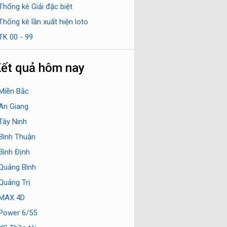
Thống kê Giải đặc biệt
2
87
Thống kê lần xuất hiện loto
9
71
TK 00 - 99
6
90
1
11
ết quả hôm nay
9
05
0
50
Miền Bắc
An Giang
Tây Ninh
Bình Thuận
Bình Định
Quảng Bình
Quảng Trị
MAX 4D
Power 6/55