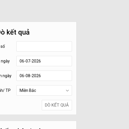
ò kết quả
12
 số
5
07
1
17
 ngày
9
11
5
49
n ngày
4
05
nh/ TP
5
53
9
29
3
20
0
41
8
35