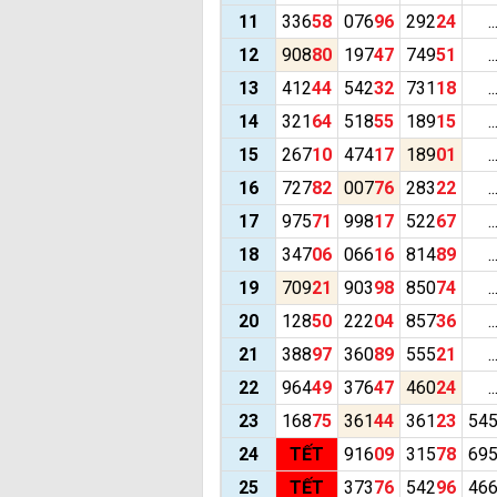
11
336
58
076
96
292
24
..
12
908
80
197
47
749
51
..
13
412
44
542
32
731
18
..
14
321
64
518
55
189
15
..
15
267
10
474
17
189
01
..
16
727
82
007
76
283
22
..
17
975
71
998
17
522
67
..
18
347
06
066
16
814
89
..
19
709
21
903
98
850
74
..
20
128
50
222
04
857
36
..
21
388
97
360
89
555
21
..
22
964
49
376
47
460
24
..
23
168
75
361
44
361
23
54
24
TẾT
916
09
315
78
69
25
TẾT
373
76
542
96
46