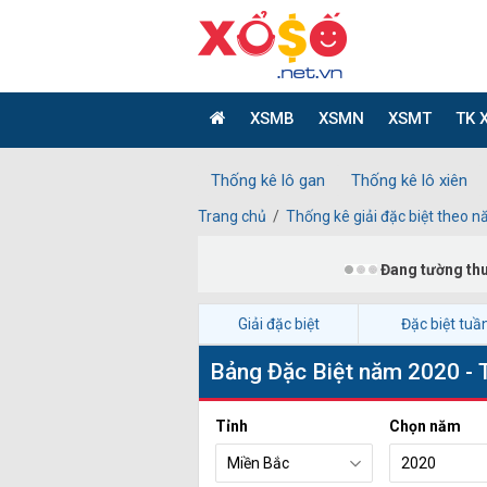
XSMB
XSMN
XSMT
TK 
Thống kê lô gan
Thống kê lô xiên
Trang chủ
Thống kê giải đặc biệt theo 
Đang tường th
Giải đặc biệt
Đặc biệt tuầ
Bảng Đặc Biệt năm
2020
- 
Tỉnh
Chọn năm