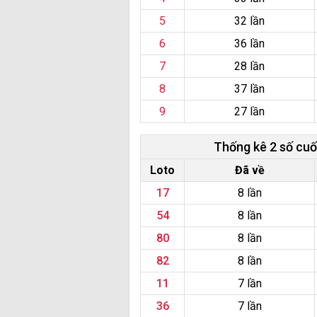
5
32 lần
6
36 lần
7
28 lần
8
37 lần
9
27 lần
Thống kê 2 số cuối
Loto
Đã về
17
8 lần
54
8 lần
80
8 lần
82
8 lần
11
7 lần
36
7 lần