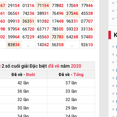
6
67
291
54
013
16
711
54
778
82
170
69
779
46
230
71
80
5
61
065
61
742
36
389
31
764
96
375
46
455
38
231
26
85
0
63
099
13
363
51
913
82
174
48
963
31
077
07
107
64
07
2
98
979
54
667
20
637
17
783
05
593
23
331
36
836
69
63
K
7
02
599
64
672
29
455
63
737
83
642
68
574
83
051
04
57
.
838
34
...
143
62
563
58
...
926
10
...
42
i
2 số cuối giải Đặc biệt
đã về
năm
2020
Đã về -
Đuôi
Đã về -
Tổng
42 lần
37 lần
36 lần
33 lần
32 lần
32 lần
30 lần
29 lần
34 lần
24 lần