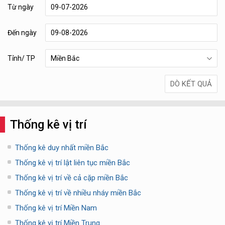
Từ ngày
Đến ngày
Tỉnh/ TP
Thống kê vị trí
Thống kê duy nhất miền Bắc
Thống kê vị trí lật liên tục miền Bắc
Thống kê vị trí về cả cặp miền Bắc
Thống kê vị trí về nhiều nháy miền Bắc
Thống kê vị trí Miền Nam
Thống kê vị trí Miền Trung