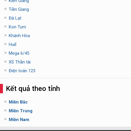
Kiên Giang
Tiền Giang
Đà Lạt
Kon Tum
Khánh Hòa
Huế
Mega 6/45
XS Thần tài
Điện toán 123
Kết quả theo tỉnh
Miền Bắc
Miền Trung
Miền Nam