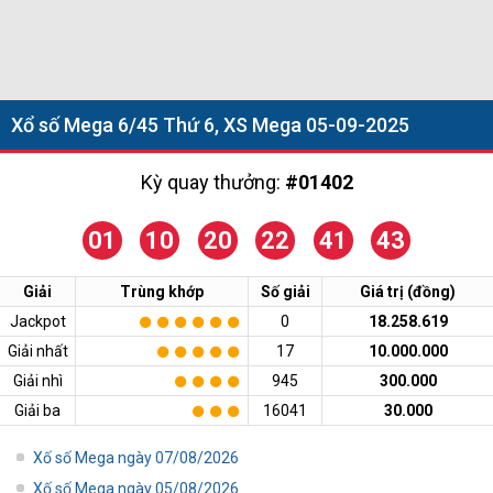
Xổ số Mega 6/45 Thứ 6
, XS Mega 05-09-2025
Kỳ quay thưởng:
#01402
01
10
20
22
41
43
Giải
Trùng khớp
Số giải
Giá trị (đồng)
Jackpot
0
18.258.619
Giải nhất
17
10.000.000
Giải nhì
945
300.000
Giải ba
16041
30.000
Xố số Mega ngày 07/08/2026
Xố số Mega ngày 05/08/2026