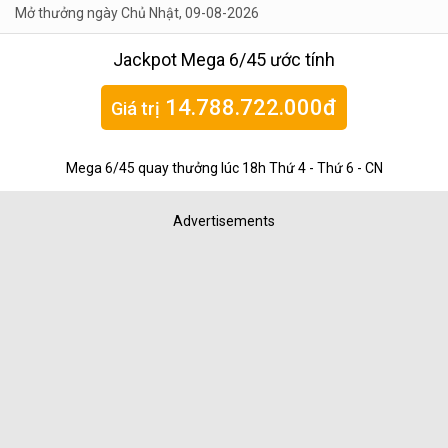
Mở thưởng ngày Chủ Nhật, 09-08-2026
Jackpot Mega 6/45 ước tính
14.788.722.000đ
Giá trị
Mega 6/45 quay thưởng lúc 18h Thứ 4 - Thứ 6 - CN
Advertisements