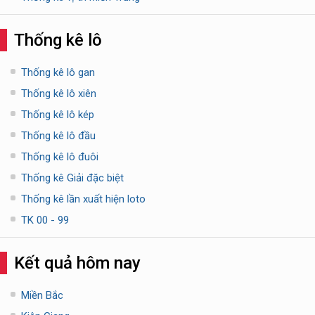
Thống kê lô
Thống kê lô gan
Thống kê lô xiên
Thống kê lô kép
Thống kê lô đầu
Thống kê lô đuôi
Thống kê Giải đặc biệt
Thống kê lần xuất hiện loto
TK 00 - 99
Kết quả hôm nay
Miền Bắc