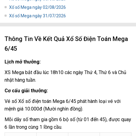
Xố số Mega ngày 02/08/2026
Xố số Mega ngày 31/07/2026
Thông Tin Về Kết Quả Xổ Số Điện Toán Mega
6/45
Lịch mở thưởng:
XS Mega bắt đầu lúc 18h10 các ngày Thứ 4, Thứ 6 và Chủ
nhật hàng tuần.
Cơ cấu giải thưởng:
Vé số Xổ số điện toán Mega 6/45 phát hành loại vé với
mệnh giá 10.000đ (Mười nghìn đồng).
Mỗi dãy số tham gia gồm 6 bộ số (từ 01 đến 45), được quay
6 lần trong cùng 1 lồng cầu.