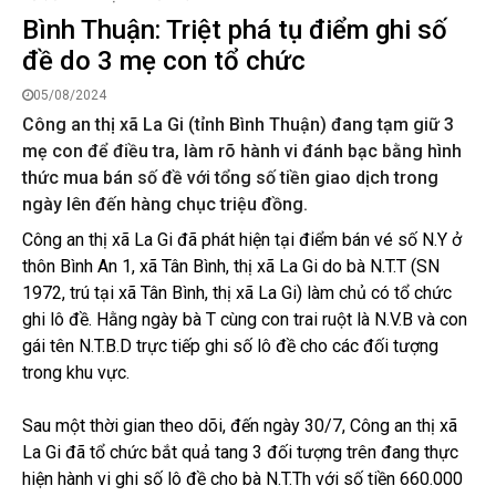
Bình Thuận: Triệt phá tụ điểm ghi số
đề do 3 mẹ con tổ chức
05/08/2024
Công an thị xã La Gi (tỉnh Bình Thuận) đang tạm giữ 3
mẹ con để điều tra, làm rõ hành vi đánh bạc bằng hình
thức mua bán số đề với tổng số tiền giao dịch trong
ngày lên đến hàng chục triệu đồng.
Công an thị xã La Gi đã phát hiện tại điểm bán vé số N.Y ở
thôn Bình An 1, xã Tân Bình, thị xã La Gi do bà N.T.T (SN
1972, trú tại xã Tân Bình, thị xã La Gi) làm chủ có tổ chức
ghi lô đề. Hằng ngày bà T cùng con trai ruột là N.V.B và con
gái tên N.T.B.D trực tiếp ghi số lô đề cho các đối tượng
trong khu vực.
Sau một thời gian theo dõi, đến ngày 30/7, Công an thị xã
La Gi đã tổ chức bắt quả tang 3 đối tượng trên đang thực
hiện hành vi ghi số lô đề cho bà N.T.Th với số tiền 660.000