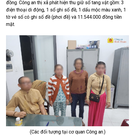
đồng. Công an thị xã phát hiện thu giữ số tang vật gồm: 3
điện thoại di động, 1 sổ ghi số đề, 1 dấu mộc màu xanh, 1
tờ vé số có ghi số đề (phơi đề) và 11.544.000 đồng tiền
mặt.
(Các đối tượng tại cơ quan Công an.)