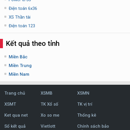
Điện toán 6x36
XS Thần tài
Điện toán 123
Kết quả theo tỉnh
Miền Bắc
Miền Trung
Miền Nam
Trang chủ
XSMB
XSMN
XSMT
TK Xổ số
TK vị trí
Ket qua net
Xo so me
Thống kê
Sổ kết quả
Vietlott
Chính sách bảo