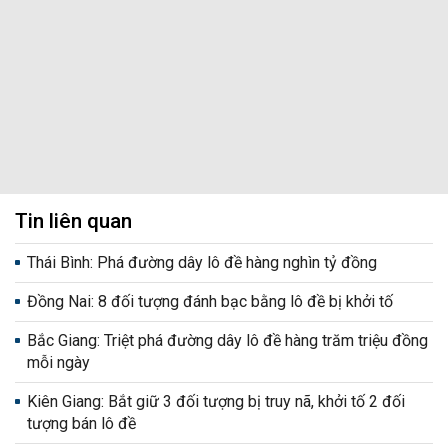
Tin liên quan
Thái Bình: Phá đường dây lô đề hàng nghìn tỷ đồng
Đồng Nai: 8 đối tượng đánh bạc bằng lô đề bị khởi tố
Bắc Giang: Triệt phá đường dây lô đề hàng trăm triệu đồng
mỗi ngày
Kiên Giang: Bắt giữ 3 đối tượng bị truy nã, khởi tố 2 đối
tượng bán lô đề